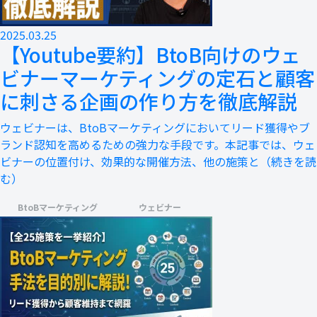
2025.03.25
【Youtube要約】BtoB向けのウェ
ビナーマーケティングの定石と顧客
に刺さる企画の作り方を徹底解説
ウェビナーは、BtoBマーケティングにおいてリード獲得やブ
ランド認知を高めるための強力な手段です。本記事では、ウェ
ビナーの位置付け、効果的な開催方法、他の施策と
（続きを読
む）
BtoBマーケティング
ウェビナー