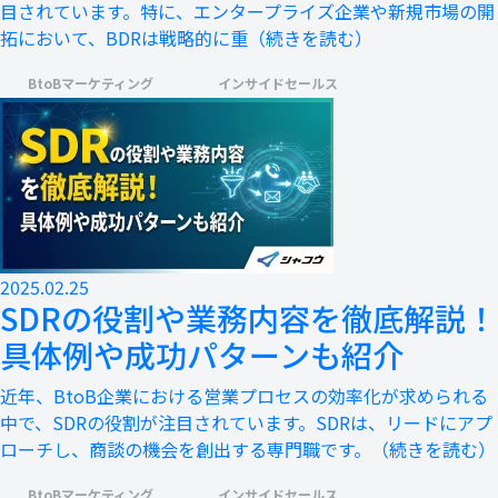
目されています。特に、エンタープライズ企業や新規市場の開
拓において、BDRは戦略的に重
（続きを読む）
BtoBマーケティング
インサイドセールス
2025.02.25
SDRの役割や業務内容を徹底解説！
具体例や成功パターンも紹介
近年、BtoB企業における営業プロセスの効率化が求められる
中で、SDRの役割が注目されています。SDRは、リードにアプ
ローチし、商談の機会を創出する専門職です。
（続きを読む）
BtoBマーケティング
インサイドセールス