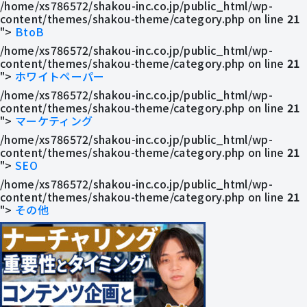
/home/xs786572/shakou-inc.co.jp/public_html/wp-
メディア掲載
content/themes/shakou-theme/category.php on line
21
">
BtoB
/home/xs786572/shakou-inc.co.jp/public_html/wp-
会社概要
content/themes/shakou-theme/category.php on line
21
">
ホワイトペーパー
採用情報
/home/xs786572/shakou-inc.co.jp/public_html/wp-
content/themes/shakou-theme/category.php on line
21
">
マーケティング
お役立ち資料
/home/xs786572/shakou-inc.co.jp/public_html/wp-
content/themes/shakou-theme/category.php on line
21
">
SEO
/home/xs786572/shakou-inc.co.jp/public_html/wp-
content/themes/shakou-theme/category.php on line
21
">
その他