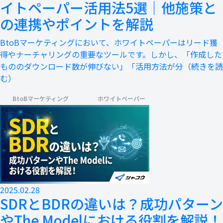
イトペーパー活用法5選｜他施策と
の連携やポイントを解説
BtoBマーケティングにおいて、ホワイトペーパーはリード獲
得やナーチャリングの重要なツールです。しかし、「作成した
もののダウンロード数が伸びない」「活用方法が分
（続きを読
む）
BtoBマーケティング
ホワイトペーパー
2025.02.28
SDRとBDRの違いは？成功パターン
やThe Modelにおける役割を解説！