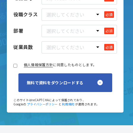
役職クラス
必須
部署
必須
従業員数
必須
個人情報保護方針
に同意したものとします。
このサイトはreCAPTCHAによって保護されており、
Googleの
プライバシーポリシー
と
利用規約
が適用されます。