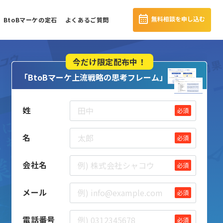
無料相談を申し込む
BtoBマーケの定石
よくあるご質問
今だけ限定配布中！
「BtoBマーケ上流戦略の思考フレーム」
姓
必須
名
必須
会社名
必須
メール
必須
電話番号
必須