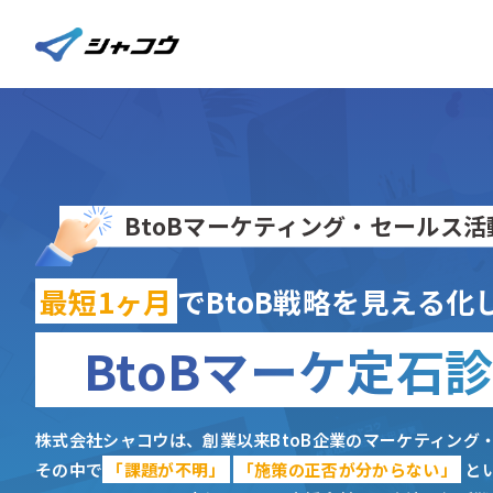
BtoBマーケティング・セールス活
最短1ヶ月
でBtoB戦略を見える
BtoBマーケ定石
株式会社シャコウは、創業以来BtoB企業のマーケティング
その中で
「課題が不明」
「施策の正否が分からない」
と