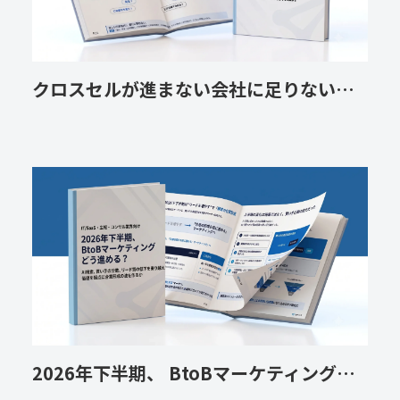
クロスセルが進まない会社に足りないのはCRO機能
2026年下半期、 BtoBマーケティングどう進める？ 価値を起点に合意形成の波をどう作るか