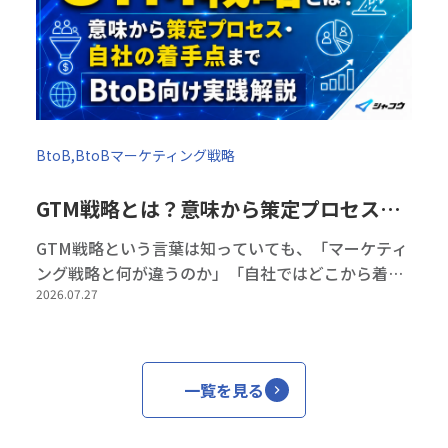
BtoB,BtoBマーケティング戦略
GTM戦略とは？意味から策定プロセス・自社の着手点までBtoB向け実践解説
GTM戦略という言葉は知っていても、「マーケティ
ング戦略と何が違うのか」「自社ではどこから着手
2026.07.27
すべきなのか」まで明確に説明できる方は少ないの
ではないでしょうか。 GTM戦略に関する情報を調べ
るとさまざまなフレームワークが […]
一覧を見る