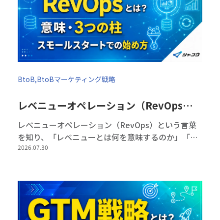
BtoB,BtoBマーケティング戦略
レベニューオペレーション（RevOps）とは？意味・3つの柱・スモールスタートでの始め方
レベニューオペレーション（RevOps）という言葉
を知り、「レベニューとは何を意味するのか」「自
2026.07.30
社でも必要なのか」と疑問を持っている方も多いの
ではないでしょうか。 RevOpsとは、マーケティン
グ・営業・カスタマーサクセ […]