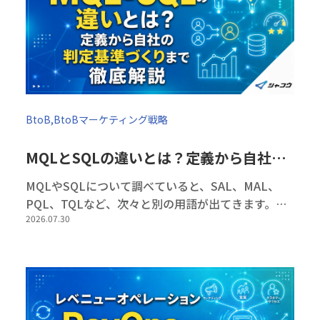
BtoB,BtoBマーケティング戦略
MQLとSQLの違いとは？定義から自社の判定基準づくりまで徹底解説
MQLやSQLについて調べていると、SAL、MAL、
PQL、TQLなど、次々と別の用語が出てきます。し
2026.07.30
かし、すべての用語を覚え、自社の管理プロセスに
取り入れる必要はありません。大切なのは、自社の
マーケティング・営業プロセ […]