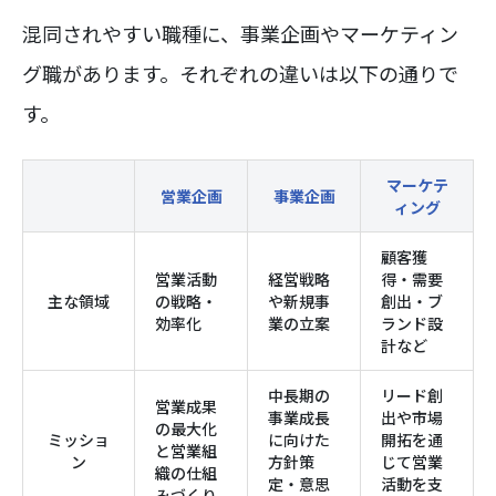
混同されやすい職種に、事業企画やマーケティン
グ職があります。それぞれの違いは以下の通りで
す。
マーケテ
営業企画
事業企画
ィング
顧客獲
営業活動
経営戦略
得・需要
主な領域
の戦略・
や新規事
創出・ブ
効率化
業の立案
ランド設
計など
中長期の
リード創
営業成果
事業成長
出や市場
の最大化
ミッショ
に向けた
開拓を通
と営業組
ン
方針策
じて営業
織の仕組
定・意思
活動を支
みづくり