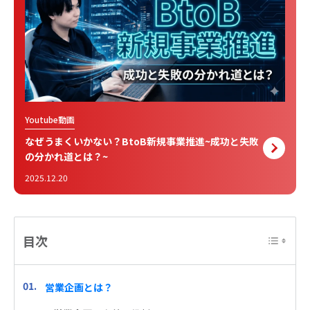
Youtube動画
なぜうまくいかない？BtoB新規事業推進~成功と失敗
の分かれ道とは？~
2025.12.20
目次
営業企画とは？