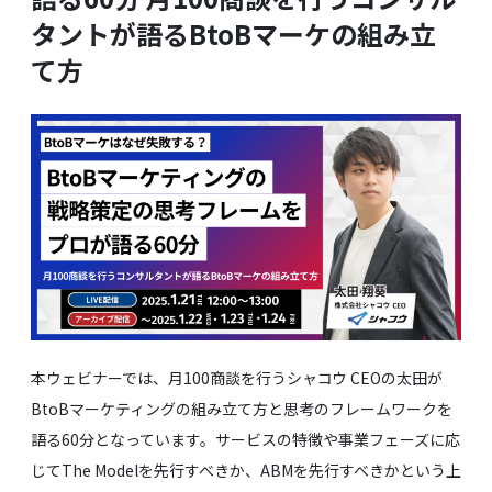
メディア掲載
タントが語るBtoBマーケの組み立
て方
会社概要
採用情報
お役立ち資料
本ウェビナーでは、月100商談を行うシャコウ CEOの太田が
BtoBマーケティングの組み立て方と思考のフレームワークを
語る60分となっています。サービスの特徴や事業フェーズに応
じてThe Modelを先行すべきか、ABMを先行すべきかという上