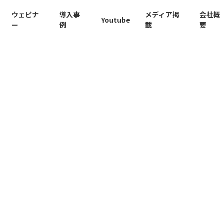
ウェビナ
導入事
メディア掲
会社概
Youtube
ー
例
載
要