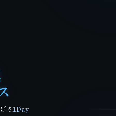
進
ス
げる
1Day