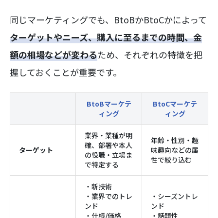
同じマーケティングでも、BtoBかBtoCかによって
ターゲットやニーズ、購入に至るまでの時間、金
額の相場などが変わる
ため、それぞれの特徴を把
握しておくことが重要です。
BtoBマーケテ
BtoCマーケテ
ィング
ィング
業界・業種が明
年齢・性別・趣
確、部署や本人
ターゲット
味趣向などの属
の役職・立場ま
性で絞り込む
で特定する
・新技術
・業界でのトレ
・シーズントレ
ンド
ンド
・仕様/価格
・話題性