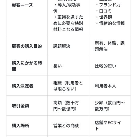
顧客ニーズ
・導入/成功事
・ブランド力
例
・口コミ
・稟議を通すた
・世界観
めに必要な検討
・情緒的な情報
材料となる情報
所有、体験、課
顧客の購入目的
課題解決
題解決
購入にかかる時
長い
比較的短い
間
組織（利用者と
購入決定者
利用者本人
は限らない）
高額（数十万
少額（数百円〜
取引金額
円〜数億円）
数万円）
店舗やECサイ
購入場所
営業との商談
ト